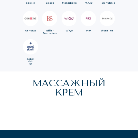
Soskin
Eclado
Montibello
M.A.D
SkinClinic
Genosys
Biller
WiQo
PRX
BioRePeel
Cosmetics
Sobel
Skin
RX
МАССАЖНЫЙ
КРЕМ