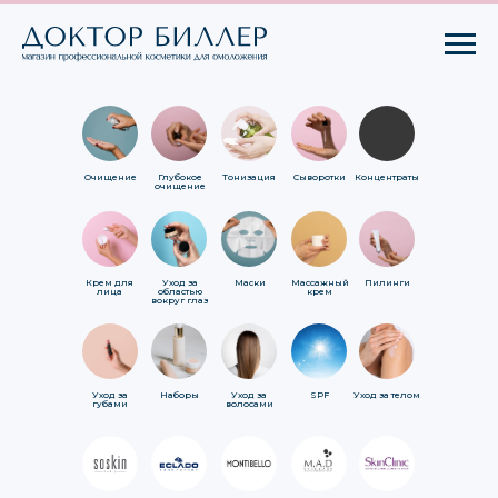
Очищение
Глубокое
Тонизация
Сыворотки
Концентраты
очищение
Крем для
Уход за
Маски
Массажный
Пилинги
лица
областью
крем
вокруг глаз
Уход за
Наборы
Уход за
SPF
Уход за телом
губами
волосами