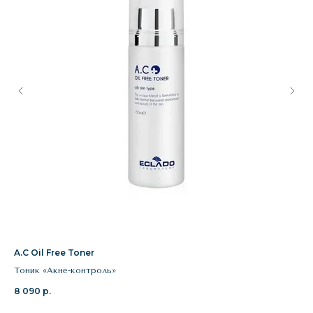
A.C Oil Free Toner
M.
SK
Тоник «Акне-контроль»
ТО
8 090
р.
ПР
6 