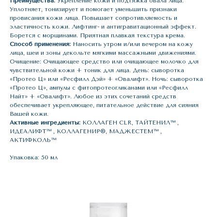
Преимущества:
Укрепление кожи и подтяжка овала лица.
Уплотняет, тонизирует и помогает уменьшить признаки
провисания кожи лица. Повышает сопротивляемость и
эластичность кожи. Лифтинг- и антигравитационный эффект.
Борется с морщинами. Приятная плавкая текстура крема.
Способ применения:
Наносить утром и/или вечером на кожу
лица, шеи и зоны декольте мягкими массажными движениями.
Очищение: Очищающее средство или очищающее молочко для
чувствительной кожи + тоник для лица. День: сыворотка
«Протео Ц» или «Ресфилл Дэй» + «Овалифт». Ночь: сыворотка
«Протео Ц», ампулы с фитопротеогликанами или «Ресфилл
Найт» + «Овалифт». Любое из этих сочетаний средств
обеспечивает укрепляющее, питательное действие для сияния
Вашей кожи.
Активные ингредиенты:
КОЛЛАГЕН CLR, ТАЙТЕНИЛ™ ,
ИДЕАЛИФТ™ , КОЛЛАГЕНИР®, МАДЖЕСТЕМ™ ,
АКТИФКОЛЬ™
Упаковка: 50 мл