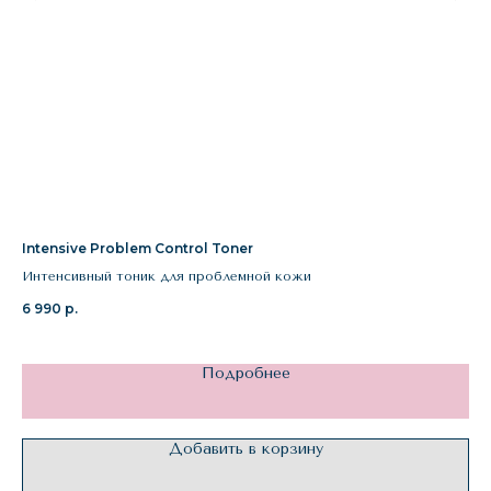
Intensive Problem Control Toner
A.C
Интенсивный тоник для проблемной кожи
То
6 990
р.
8 
Подробнее
Добавить в корзину