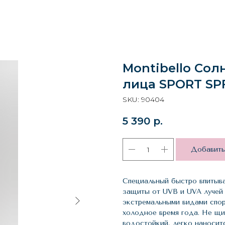
Montibello Со
лица SPORT SP
SKU:
90404
5 390
р.
Добавить
Специальный быстро впитыва
защиты от UVB и UVA лучей 
экстремальными видами спорт
холодное время года. Не щип
водостойкий, легко наносит