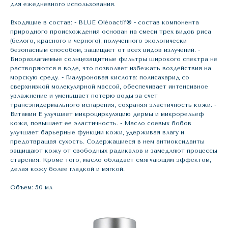
для ежедневного использования.
Входящие в состав: - BLUE Oléoactif® - состав компонента
природного происхождения основан на смеси трех видов риса
(белого, красного и черного), полученного экологически
безопасным способом, защищает от всех видов излучений. -
Биоразлагаемые солнцезащитные фильтры широкого спектра не
растворяются в воде, что позволяет избежать воздействия на
морскую среду. - Гиалуроновая кислота: полисахарид со
сверхнизкой молекулярной массой, обеспечивает интенсивное
увлажнение и уменьшает потерю воды за счет
трансэпидермального испарения, сохраняя эластичность кожи. -
Витамин Е улучшает микроциркуляцию дермы и микрорельеф
кожи, повышает ее эластичность. - Масло соевых бобов
улучшает барьерные функции кожи, удерживая влагу и
предотвращая сухость. Содержащиеся в нем антиоксиданты
защищают кожу от свободных радикалов и замедляют процессы
старения. Кроме того, масло обладает смягчающим эффектом,
делая кожу более гладкой и мягкой.
Объем: 50 мл