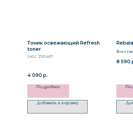
Тоник освежающий Refresh
Rebala
toner
Восста
SKU:
250467
8 590
4 090
р.
Подробнее
По
Добавить в корзину
Доб