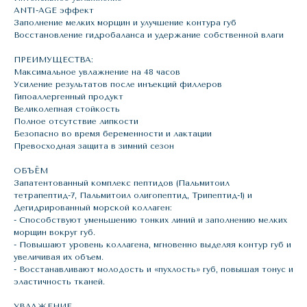
ANTI-AGE эффект
Заполнение мелких морщин и улучшение контура губ
Восстановление гидробаланса и удержание собственной влаги
ПРЕИМУЩЕСТВА:
Максимальное увлажнение на 48 часов
Усиление результатов после инъекций филлеров
Гипоаллергенный продукт
Великолепная стойкость
Полное отсутствие липкости
Безопасно во время беременности и лактации
Превосходная защита в зимний сезон
ОБЪЁМ
Запатентованный комплекс пептидов (Пальмитоил
тетрапептид-7, Пальмитоил олигопептид, Трипептид-1) и
Дегидрированный морской коллаген:
- Способствуют уменьшению тонких линий и заполнению мелких
морщин вокруг губ.
- Повышают уровень коллагена, мгновенно выделяя контур губ и
увеличивая их объем.
- Восстанавливают молодость и «пухлость» губ, повышая тонус и
эластичность тканей.
УВЛАЖЕНИЕ