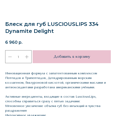
Блеск для губ LUSCIOUSLIPS 334
Dynamite Delight
6 960
р.
Добавить в корзину
Инновационная формула с запатентованным комплексом
Пептидов и Трипептидов, Дегидрированным морским
коллагеном, Гиалуроновой кислотой, органическими маслами и
антиоксидантами разработана американскими учёными.
Активные ингредиенты, входящие в состав LusciousLips,
способны справиться сразу с пятью задачами:
Мгновенное увеличение объема губ без инъекций и чувства
раздражения
Интенсивное увлажнение