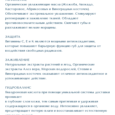
Органические увлажняющие масла (Жожоба, Авокадо,
Касторовое, Абрикосовых и Виноградных косточек).
Обеспечивают экстремальное увлажнение. Стимулируют
регенерацию и заживление тканей. Обладают
противовоспалительным действием. Смягчают губы и
разглаживают мелкие морщины.
ЗАЩИТА
Витамины С, Е и К являются мощными антиоксидантами,
которые повышают барьерную функцию губ для защиты от
воздействия свободных радикалов.
ЗАЖИВЛЕНИЕ
Натуральные экстракты растений и ягод, Органические
экстракты Алоэ вера, Морских водорослей, Стевии и
Виноградных косточек оказывают отличное антиоксидантное и
успокаивающее действие.
ГИДРОБАЛАНС
Гиалуроновая кислота при помощи уникальной системы доставки
проникает
в глубокие слои кожи, тем самым притягивая и удерживая
содержащуюся в организме воду. Интенсивно увлажняет,
предотвращает потерю влаги и восстанавливает естественную