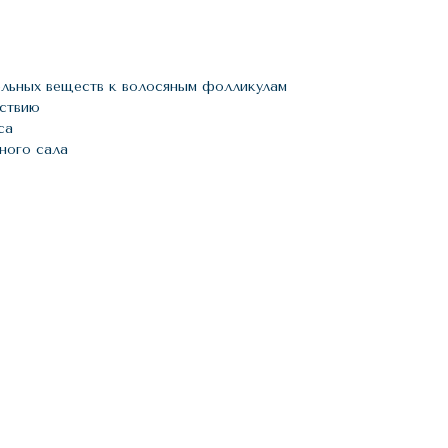
ельных веществ к волосяным фолликулам
йствию
са
ного сала