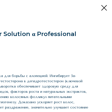
 Solution α Professional
 для борьбы с алопецией. Ингибирует 5α-
 тестостерона в дегидротестостерон (ключевой
ыворотка обеспечивает здоровую среду для
идов, факторов роста и натуральных экстрактов,
жению волосяных фолликул питательными
гиогенезу. Доказано ускоряет рост волос,
ает раздражение, значительно улучшает состояние