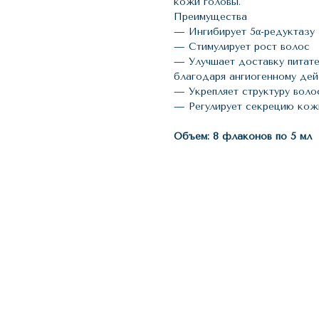
кожи головы.
Преимущества
— Ингибирует 5α-редуктазу
— Стимулирует рост волос
— Улучшает доставку питат
благодаря ангиогенному де
— Укрепляет структуру воло
— Регулирует секрецию кож
Объем: 8 флаконов по 5 мл