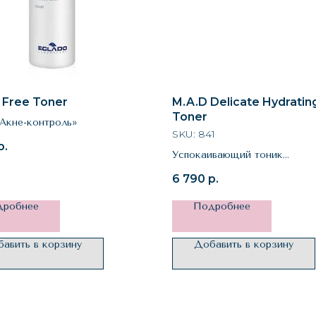
l Free Toner
M.A.D Delicate Hydratin
Toner
Акне-контроль»
SKU:
841
р.
Успокаивающий тоник
«Гидробаланс»
6 790
р.
дробнее
Подробнее
авить в корзину
Добавить в корзину