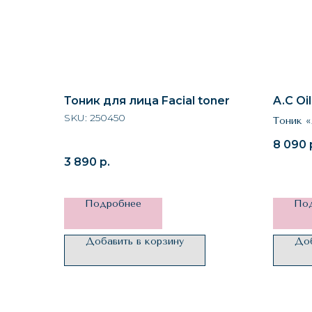
Тоник для лица Facial toner
A.C Oi
SKU:
250450
Тоник «
8 090
3 890
р.
Подробнее
По
Добавить в корзину
Доб