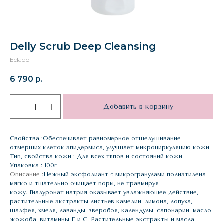
Delly Scrub Deep Cleansing
Eclado
6 790
р.
Добавить в корзину
Свойства :Обеспечивает равномерное отшелушивание
отмерших клеток эпидермиса, улучшает микроциркуляцию кожи
Тип, свойства кожи : Для всех типов и состояний кожи.
Упаковка : 100г
Описание :
Нежный эксфолиант с микрогранулами полиэтилена
мягко и тщательно очищает поры, не травмируя
кожу. Гиалуронат натрия оказывает увлажняющее действие,
растительные экстракты листьев камелии, лимона, лопуха,
шалфея, хмеля, лаванды, зверобоя, календулы, сапонарии, масло
жожоба, витамины Е и С. Растительные экстракты и масла