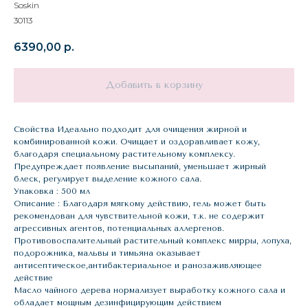
Soskin
30113
6390,00
р.
Добавить в корзину
Свойства Идеально подходит для очищения жирной и
комбинированной кожи. Очищает и оздоравливает кожу,
благодаря специальному растительному комплексу.
Предупреждает появление высыпаний, уменьшает жирный
блеск, регулирует выделение кожного сала.
Упаковка : 500 мл
Описание : Благодаря мягкому действию, гель может быть
рекомендован для чувствительной кожи, т.к. не содержит
агрессивных агентов, потенциальных аллергенов.
Противовоспалительный растительный комплекс мирры, лопуха,
подорожника, мальвы и тимьяна оказывает
антисептическое,антибактериальное и ранозаживляющее
действие
Масло чайного дерева нормализует выработку кожного сала и
обладает мощным дезинфицирующим действием