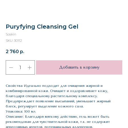
Puryfying Cleansing Gel
Soskin
SKU:
30112
2 760
р.
Добавить в корзину
Свойства Идеально подходит для очищения жирной и
комбинированной кожи. Очищает и оздоравливает кожу,
благодаря специальному растительному комплексу.
Предупреждает появление высыпаний, уменьшает жирный
блеск, регулирует выделение кожного сала.
Упаковка: 100 мл
Описание: Благодаря мягкому действию, гель может быть
рекомендован для чувствительной кожи, т.к. не содержит
агрессивных агентов, потенциальных аллергенов.