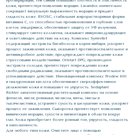
пролифирации, тем самым повышают плотность и эластичность
кожи, препятствуя появлению морщин. Lavandox значительно
сокращает визуальную выраженность морщин и придает
гладкость коже. BVOSC, стабильная жирорастворимая форма
витамина С, со способностью проникновения в глубокие слои
клеток эпидермиса, обеспечивает защиту от УФ излучения,
стимулирует синтез коллагена, оказывает иммуномодулирующее
и осветляющее действие на кожу. Комплекс Symrelief
содержащий экстракты бисаболола и корня имбиря, ускоряет
процесс заживления кожи, оказывает противовоспалительное и
антимикробное действие, предупреждает повреждение кожи
стрессовыми воздействиями. Oristart DPG, производное
экстракта солодки, препятствует повреждению кожи
свободными радикалами, оказывает противовоспалительное и
успокаивающее действие. Инновационный комплекс Prodew 400
и гиалуроновая кислота обеспечивают сверхэффективное
увлажнение кожи и повышают ее упругость. Sedaplant
Richter запатентованный растительный комплекс на основе
фенхеля, хмеля, ромашки, мелиссы, мяты, омелы и
тысячелистника, устраняет сухость и шелушение кожи, ускоряет
процесс ее заживления. Сыворотка препятствует появлению
мимических морщин, сухости и пигментации в области вокруг
глаз. Кожа приобретает более ровный тон, упругость, гладкость
и наполненность.
Для любого типа кожи. Очистите лицо с помощью